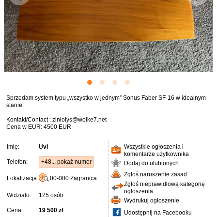
Sprzedam system typu „wszystko w jednym” Sonus Faber SF-16 w idealnym
stanie.
Kontakt/Contact : ziniolys@wolke7.net
Cena w EUR: 4500 EUR
Imię:
Uvi
Wszystkie ogłoszenia i
komentarze użytkownika
Telefon:
+48... pokaż numer
Dodaj do ulubionych
Zgłoś naruszenie zasad
Lokalizacja:
00-000
Zagranica
Zgłoś nieprawidłową kategorię
ogłoszenia
Widziało:
125 osób
Wydrukuj ogłoszenie
Cena:
19 500 zł
Udostępnij na Facebooku