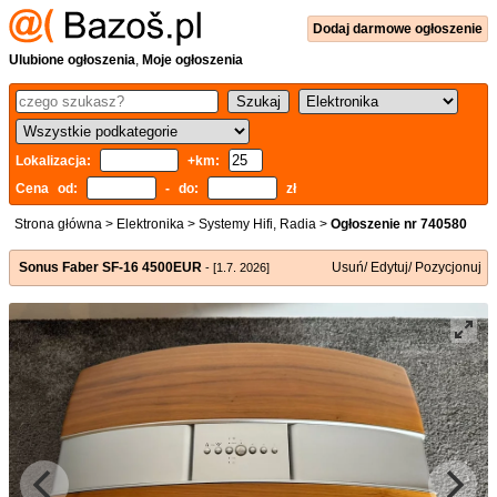
Dodaj
darmowe
ogłoszenie
Ulubione ogłoszenia
,
Moje ogłoszenia
Lokalizacja:
+km:
Cena od:
- do:
zł
Strona główna
>
Elektronika
>
Systemy Hifi, Radia
>
Ogłoszenie nr 740580
Sonus Faber SF-16 4500EUR
Usuń/ Edytuj/ Pozycjonuj
- [1.7. 2026]