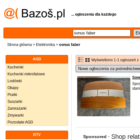
... ogłoszenia dla każdego
Strona główna
>
Elektronika
>
sonus faber
AGD
Wyświetlono 1-1 ogłoszeń z
Kuchenki
Nowe ogłoszenia za pośrednictwe
Kuchenki mikrofalowe
Son
Lodówki
Sprz
Okapy
stan
Pralki
Suszarki
Zamrażarki
Zmywarki
Pozostałe AGD
RTV