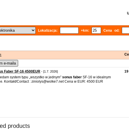
U
Lokalizacja:
+km:
Cena od:
Ce
 1
m e-maila
us Faber SF-16 4500EUR
19
- [1.7. 2026]
edam system typu „wszystko w jednym”
sonus
faber
SF-16 w idealnym
ie. Kontakt/Contact : ziniolys@wolke7.net Cena w EUR: 4500 EUR