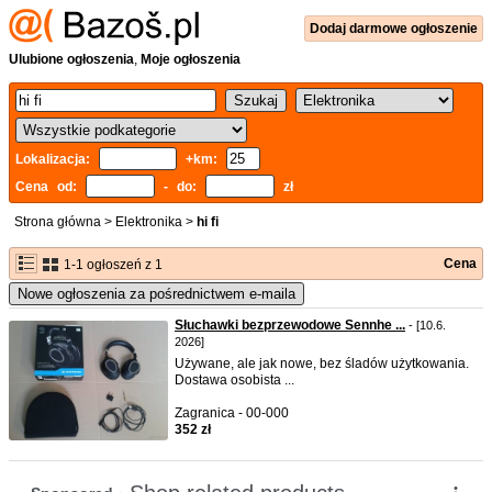
Dodaj
darmowe
ogłoszenie
Ulubione ogłoszenia
,
Moje ogłoszenia
Lokalizacja:
+km:
Cena od:
- do:
zł
Strona główna
>
Elektronika
>
hi fi
Cena
1-1 ogłoszeń z 1
Nowe ogłoszenia za pośrednictwem e-maila
Słuchawki bezprzewodowe Sennhe ...
- [10.6.
2026]
Używane, ale jak nowe, bez śladów użytkowania.
Dostawa osobista ...
Zagranica - 00-000
352 zł