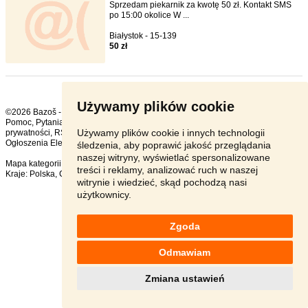
Sprzedam piekarnik za kwotę 50 zł. Kontakt SMS
po 15:00 okolice W ...
Białystok - 15-139
50 zł
Używamy plików cookie
©2026 Bazoš -
sprzedam, ogłoszenia
Pomoc
,
Pytania
,
Komentarze
,
Kontakt
,
Reklama
,
Regulamin
,
Polityka
Używamy plików cookie i innych technologii
prywatności
,
RSS
,
Ogłoszenia Elektronika ogółem:
175
, w ciągu 24 godzin:
2
śledzenia, aby poprawić jakość przeglądania
naszej witryny, wyświetlać spersonalizowane
Mapa kategorii
,
Popularne wyszukiwania
treści i reklamy, analizować ruch w naszej
Kraje:
Polska
,
Czechy
,
Słowacja
,
Austria
witrynie i wiedzieć, skąd pochodzą nasi
użytkownicy.
Zgoda
Odmawiam
Zmiana ustawień