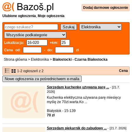
Dodaj
darmowe
ogłoszenie
Ulubione ogłoszenia
,
Moje ogłoszenia
Lokalizacja:
+km:
Cena od:
- do:
zł
Strona główna
>
Elektronika
>
Białostocki - Czarna Białostocka
Cena
1-2 ogłoszeń z 2
Nowe ogłoszenia za pośrednictwem e-maila
Sprzedam kuchenkę używana parę ...
- [21.7.
2026]
Kuchenka elektryczna używana parę miesięcy
myślę że 70zl.warta.Ko ...
Białystok - 15-139
70 zł
Sprzedam piekarnik do zabudowy ...
- [21.7. 2026]