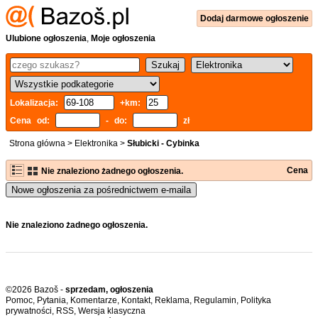
Dodaj
darmowe
ogłoszenie
Ulubione ogłoszenia
,
Moje ogłoszenia
Lokalizacja:
+km:
Cena od:
- do:
zł
Strona główna
>
Elektronika
>
Słubicki - Cybinka
Cena
Nie znaleziono żadnego ogłoszenia.
Nowe ogłoszenia za pośrednictwem e-maila
Nie znaleziono żadnego ogłoszenia.
©2026 Bazoš -
sprzedam, ogłoszenia
Pomoc
,
Pytania
,
Komentarze
,
Kontakt
,
Reklama
,
Regulamin
,
Polityka
prywatności
,
RSS
,