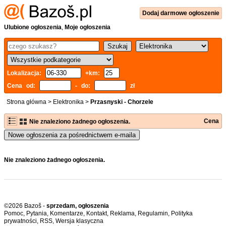
Dodaj
darmowe
ogłoszenie
Ulubione ogłoszenia
,
Moje ogłoszenia
Lokalizacja:
+km:
Cena od:
- do:
zł
Strona główna
>
Elektronika
>
Przasnyski - Chorzele
Cena
Nie znaleziono żadnego ogłoszenia.
Nowe ogłoszenia za pośrednictwem e-maila
Nie znaleziono żadnego ogłoszenia.
©2026 Bazoš -
sprzedam, ogłoszenia
Pomoc
,
Pytania
,
Komentarze
,
Kontakt
,
Reklama
,
Regulamin
,
Polityka
prywatności
,
RSS
,