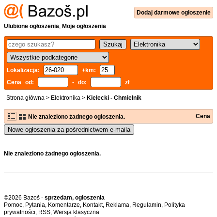
Dodaj
darmowe
ogłoszenie
Ulubione ogłoszenia
,
Moje ogłoszenia
Lokalizacja:
+km:
Cena od:
- do:
zł
Strona główna
>
Elektronika
>
Kielecki - Chmielnik
Cena
Nie znaleziono żadnego ogłoszenia.
Nowe ogłoszenia za pośrednictwem e-maila
Nie znaleziono żadnego ogłoszenia.
©2026 Bazoš -
sprzedam, ogłoszenia
Pomoc
,
Pytania
,
Komentarze
,
Kontakt
,
Reklama
,
Regulamin
,
Polityka
prywatności
,
RSS
,