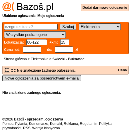
Dodaj
darmowe
ogłoszenie
Ulubione ogłoszenia
,
Moje ogłoszenia
Lokalizacja:
+km:
Cena od:
- do:
zł
Strona główna
>
Elektronika
>
Świecki - Bukowiec
Cena
Nie znaleziono żadnego ogłoszenia.
Nowe ogłoszenia za pośrednictwem e-maila
Nie znaleziono żadnego ogłoszenia.
©2026 Bazoš -
sprzedam, ogłoszenia
Pomoc
,
Pytania
,
Komentarze
,
Kontakt
,
Reklama
,
Regulamin
,
Polityka
prywatności
,
RSS
,