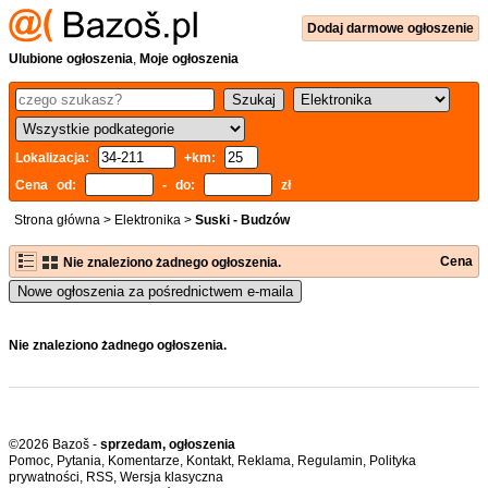
Dodaj
darmowe
ogłoszenie
Ulubione ogłoszenia
,
Moje ogłoszenia
Lokalizacja:
+km:
Cena od:
- do:
zł
Strona główna
>
Elektronika
>
Suski - Budzów
Cena
Nie znaleziono żadnego ogłoszenia.
Nowe ogłoszenia za pośrednictwem e-maila
Nie znaleziono żadnego ogłoszenia.
©2026 Bazoš -
sprzedam, ogłoszenia
Pomoc
,
Pytania
,
Komentarze
,
Kontakt
,
Reklama
,
Regulamin
,
Polityka
prywatności
,
RSS
,