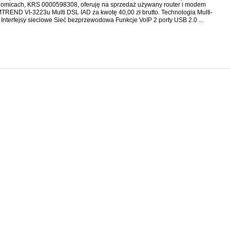
omicach, KRS 0000598308, oferuję na sprzedaż używany router i modem
REND VI-3223u Multi DSL IAD za kwotę 40,00 zł brutto. Technologia Multi-
Interfejsy sieciowe Sieć bezprzewodowa Funkcje VoIP 2 porty USB 2.0 ...