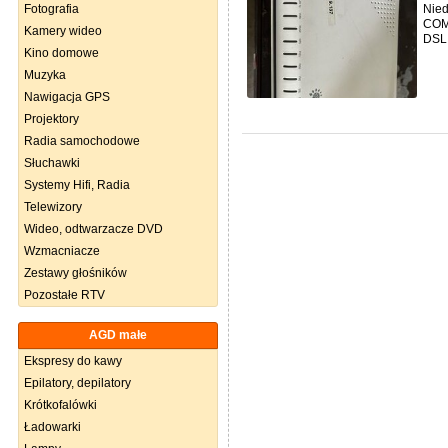
Fotografia
Nied
COMT
Kamery wideo
DSL 
Kino domowe
Muzyka
Nawigacja GPS
Projektory
Radia samochodowe
Słuchawki
Systemy Hifi, Radia
Telewizory
Wideo, odtwarzacze DVD
Wzmacniacze
Zestawy głośników
Pozostałe RTV
AGD małe
Ekspresy do kawy
Epilatory, depilatory
Krótkofalówki
Ładowarki