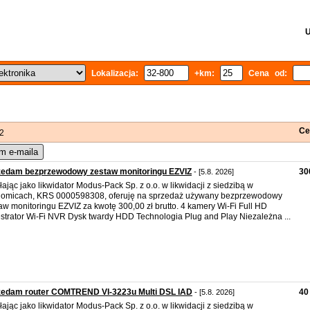
U
Lokalizacja:
+km:
Cena od:
Ce
 2
m e-maila
zedam bezprzewodowy zestaw monitoringu EZVIZ
30
- [5.8. 2026]
łając jako likwidator Modus-Pack Sp. z o.o. w likwidacji z siedzibą w
omicach, KRS 0000598308, oferuję na sprzedaż używany bezprzewodowy
aw monitoringu EZVIZ za kwotę 300,00 zł brutto. 4 kamery Wi-Fi Full HD
strator Wi-Fi NVR Dysk twardy HDD Technologia Plug and Play Niezależna ...
zedam router COMTREND VI-3223u Multi DSL IAD
40 
- [5.8. 2026]
łając jako likwidator Modus-Pack Sp. z o.o. w likwidacji z siedzibą w