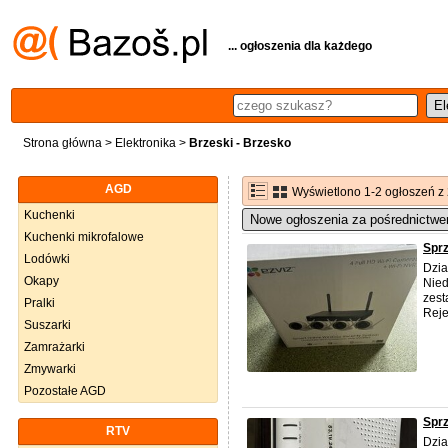
... ogłoszenia dla każdego
Strona główna
>
Elektronika
>
Brzeski - Brzesko
AGD
Wyświetlono 1-2 ogłoszeń z
Kuchenki
Nowe ogłoszenia za pośrednictwe
Kuchenki mikrofalowe
Spr
Lodówki
Dzia
Okapy
Nied
zest
Pralki
Reje
Suszarki
Zamrażarki
Zmywarki
Pozostałe AGD
Spr
RTV
Dzia