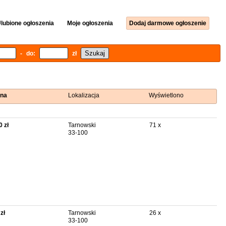
lubione ogłoszenia
Moje ogłoszenia
Dodaj darmowe ogłoszenie
- do:
zł
na
Lokalizacja
Wyświetlono
0 zł
Tarnowski
71 x
33-100
zł
Tarnowski
26 x
33-100