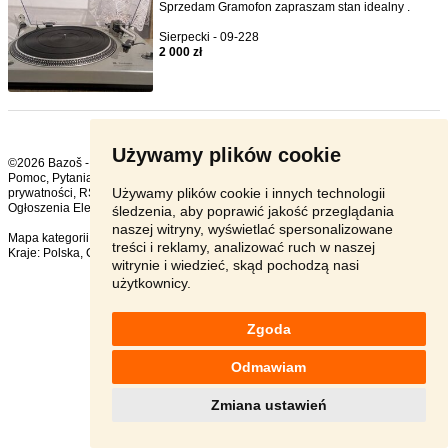
Sprzedam Gramofon zapraszam stan idealny .
Sierpecki - 09-228
2 000 zł
Używamy plików cookie
©2026 Bazoš -
sprzedam, ogłoszenia
Pomoc
,
Pytania
,
Komentarze
,
Kontakt
,
Reklama
,
Regulamin
,
Polityka
Używamy plików cookie i innych technologii
prywatności
,
RSS
,
Ogłoszenia Elektronika ogółem:
173
, w ciągu 24 godzin:
2
śledzenia, aby poprawić jakość przeglądania
naszej witryny, wyświetlać spersonalizowane
Mapa kategorii
,
Popularne wyszukiwania
treści i reklamy, analizować ruch w naszej
Kraje:
Polska
,
Czechy
,
Słowacja
,
Austria
witrynie i wiedzieć, skąd pochodzą nasi
użytkownicy.
Zgoda
Odmawiam
Zmiana ustawień