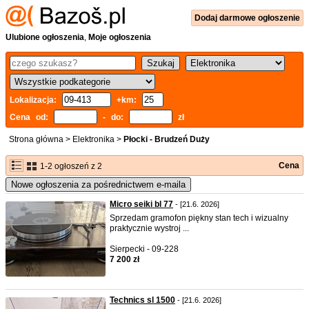
Dodaj
darmowe
ogłoszenie
Ulubione ogłoszenia
,
Moje ogłoszenia
Lokalizacja:
+km:
Cena od:
- do:
zł
Strona główna
>
Elektronika
>
Płocki - Brudzeń Duży
Cena
1-2 ogłoszeń z 2
Nowe ogłoszenia za pośrednictwem e-maila
Micro seiki bl 77
- [21.6. 2026]
Sprzedam gramofon piękny stan tech i wizualny
praktycznie wystroj ...
Sierpecki - 09-228
7 200 zł
Technics sl 1500
- [21.6. 2026]