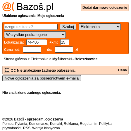
Dodaj
darmowe
ogłoszenie
Ulubione ogłoszenia
,
Moje ogłoszenia
Lokalizacja:
+km:
Cena od:
- do:
zł
Strona główna
>
Elektronika
>
Myśliborski - Boleszkowice
Cena
Nie znaleziono żadnego ogłoszenia.
Nowe ogłoszenia za pośrednictwem e-maila
Nie znaleziono żadnego ogłoszenia.
©2026 Bazoš -
sprzedam, ogłoszenia
Pomoc
,
Pytania
,
Komentarze
,
Kontakt
,
Reklama
,
Regulamin
,
Polityka
prywatności
,
RSS
,