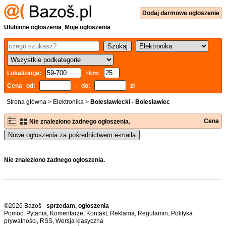
Dodaj
darmowe
ogłoszenie
Ulubione ogłoszenia
,
Moje ogłoszenia
Lokalizacja:
+km:
Cena od:
- do:
zł
Strona główna
>
Elektronika
>
Bolesławiecki - Bolesławiec
Cena
Nie znaleziono żadnego ogłoszenia.
Nowe ogłoszenia za pośrednictwem e-maila
Nie znaleziono żadnego ogłoszenia.
©2026 Bazoš -
sprzedam, ogłoszenia
Pomoc
,
Pytania
,
Komentarze
,
Kontakt
,
Reklama
,
Regulamin
,
Polityka
prywatności
,
RSS
,