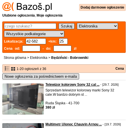
Dodaj
darmowe
ogłoszenie
Ulubione ogłoszenia
,
Moje ogłoszenia
Lokalizacja:
+km:
Cena od:
- do:
zł
Strona główna
>
Elektronika
>
Będziński - Bobrowniki
Cena
1-20 ogłoszeń z 36
Nowe ogłoszenia za pośrednictwem e-maila
Telewizor kolorowy Sony 32 cal ...
- [29.7. 2026]
Sprzedam telewizor kolorowy marki Sony 32
cale.W bardzo dobrym st ...
Ruda Śląska - 41-700
380 zł
Multimetr Ulonoc Chauvin Arnou ...
- [19.7. 2026]