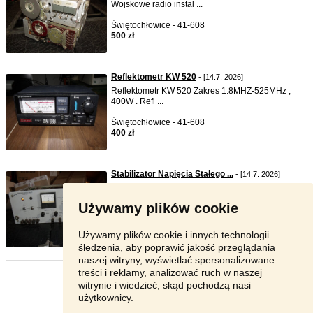
Wojskowe radio instal ...
Świętochłowice - 41-608
500 zł
Reflektometr KW 520
- [14.7. 2026]
Reflektometr KW 520 Zakres 1.8MHZ-525MHz ,
400W . Refl ...
Świętochłowice - 41-608
400 zł
Stabilizator Napięcia Stałego ...
- [14.7. 2026]
Stabilizator Napięcia Stałego 5-360V/0,4A Zasilacz
w pełni spr ...
Używamy plików cookie
Świętochłowice - 41-608
500 zł
Używamy plików cookie i innych technologii
śledzenia, aby poprawić jakość przeglądania
naszej witryny, wyświetlać spersonalizowane
treści i reklamy, analizować ruch w naszej
Strona:
1
2
Następna
witrynie i wiedzieć, skąd pochodzą nasi
użytkownicy.