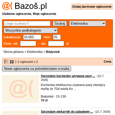
Dodaj
darmowe
ogłoszenie
Ulubione ogłoszenia
,
Moje ogłoszenia
Lokalizacja:
+km:
Cena od:
- do:
zł
Strona główna
>
Elektronika
>
Białystok
Cena
1-2 ogłoszeń z 2
Nowe ogłoszenia za pośrednictwem e-maila
Sprzedam kuchenkę używana parę ...
- [21.7.
2026]
Kuchenka elektryczna używana parę miesięcy
myślę że 70zl.warta.Ko ...
Białystok - 15-139
70 zł
Sprzedam piekarnik do zabudowy ...
- [21.7. 2026]