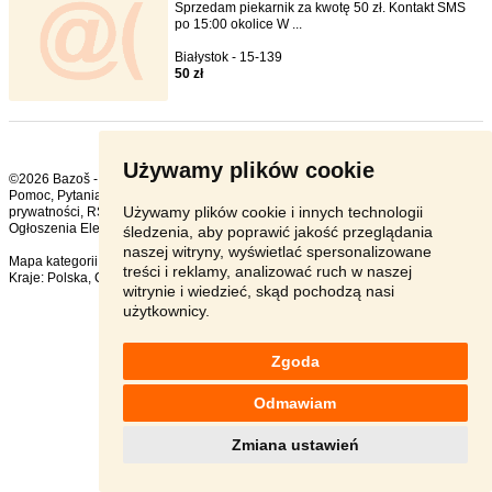
Sprzedam piekarnik za kwotę 50 zł. Kontakt SMS
po 15:00 okolice W ...
Białystok - 15-139
50 zł
Używamy plików cookie
©2026 Bazoš -
sprzedam, ogłoszenia
Pomoc
,
Pytania
,
Komentarze
,
Kontakt
,
Reklama
,
Regulamin
,
Polityka
Używamy plików cookie i innych technologii
prywatności
,
RSS
,
Ogłoszenia Elektronika ogółem:
175
, w ciągu 24 godzin:
1
śledzenia, aby poprawić jakość przeglądania
naszej witryny, wyświetlać spersonalizowane
Mapa kategorii
,
Popularne wyszukiwania
treści i reklamy, analizować ruch w naszej
Kraje:
Polska
,
Czechy
,
Słowacja
,
Austria
witrynie i wiedzieć, skąd pochodzą nasi
użytkownicy.
Zgoda
Odmawiam
Zmiana ustawień