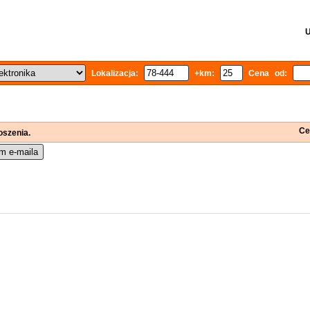
U
Lokalizacja:
+km:
Cena od:
Ce
oszenia.
m e-maila