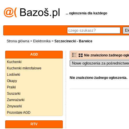
... ogłoszenia dla każdego
Strona główna
>
Elektronika
>
Szczecinecki - Barwice
AGD
Nie znaleziono żadnego ogł
Kuchenki
Nowe ogłoszenia za pośrednictwe
Kuchenki mikrofalowe
Lodówki
Nie znaleziono żadnego ogłoszenia.
Okapy
Pralki
Suszarki
Zamrażarki
Zmywarki
Pozostałe AGD
RTV