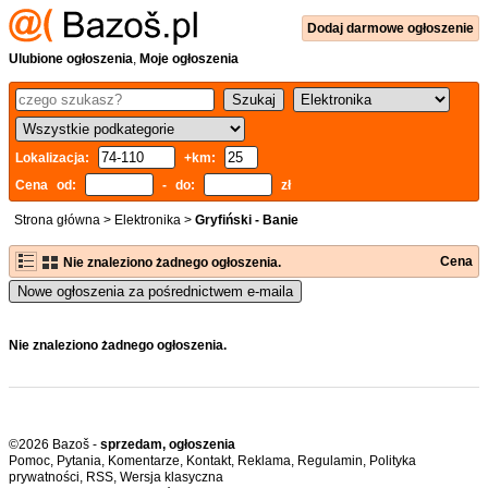
Dodaj
darmowe
ogłoszenie
Ulubione ogłoszenia
,
Moje ogłoszenia
Lokalizacja:
+km:
Cena od:
- do:
zł
Strona główna
>
Elektronika
>
Gryfiński - Banie
Cena
Nie znaleziono żadnego ogłoszenia.
Nowe ogłoszenia za pośrednictwem e-maila
Nie znaleziono żadnego ogłoszenia.
©2026 Bazoš -
sprzedam, ogłoszenia
Pomoc
,
Pytania
,
Komentarze
,
Kontakt
,
Reklama
,
Regulamin
,
Polityka
prywatności
,
RSS
,