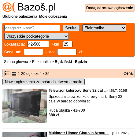
Dodaj
darmowe
ogłoszenie
Ulubione ogłoszenia
,
Moje ogłoszenia
Lokalizacja:
+km:
Cena od:
- do:
zł
Strona główna
>
Elektronika
>
Będziński - Będzin
Cena
1-20 ogłoszeń z 35
Nowe ogłoszenia za pośrednictwem e-maila
Telewizor kolorowy Sony 32 cal ...
- [29.7. 2026]
Sprzedam telewizor kolorowy marki Sony 32
cale.W bardzo dobrym st ...
Ruda Śląska - 41-700
380 zł
Multimetr Ulonoc Chauvin Arnou ...
- [19.7. 2026]