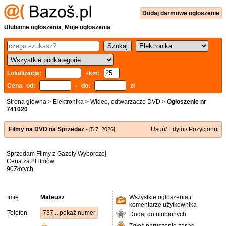
Dodaj
darmowe
ogłoszenie
Ulubione ogłoszenia
,
Moje ogłoszenia
Lokalizacja:
+km:
Cena od:
- do:
zł
Strona główna
>
Elektronika
>
Wideo, odtwarzacze DVD
>
Ogłoszenie nr
741020
Filmy na DVD na Sprzedaz
Usuń/ Edytuj/ Pozycjonuj
- [5.7. 2026]
Sprzedam Filmy z Gazety Wyborczej
Cena za 8Filmòw
90Złotych
Imię:
Mateusz
Wszystkie ogłoszenia i
komentarze użytkownika
Telefon:
737... pokaż numer
Dodaj do ulubionych