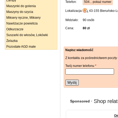
Lampy
Telefon:
504... pokaż numer
Maszynki do golenia
Lokalizacja:
43-155
Bieruńsko-L
Maszyny do szycia
Miksery ręczne, Miksery
Widziało:
90 osób
Nawilżacze powietrza
Cena:
80 zł
Odkurzacze
Suszarki do włosów, Lokówki
Żelazka
Pozostałe AGD małe
Napisz wiadomość
Z kontaktu za pośrednictwem poczty 
Twój numer telefonu
*
Wyślij