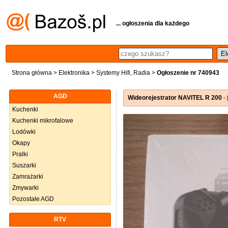
... ogłoszenia dla każdego
Strona główna
>
Elektronika
>
Systemy Hifi, Radia
>
Ogłoszenie nr 740943
AGD
Wideorejestrator NAVITEL R 200
- 
Kuchenki
Kuchenki mikrofalowe
Lodówki
Okapy
Pralki
Suszarki
Zamrażarki
Zmywarki
Pozostałe AGD
RTV