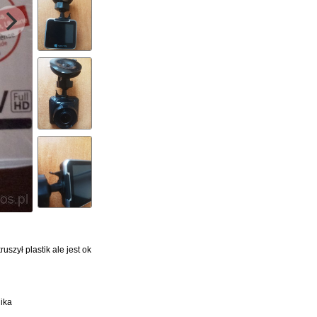
szył plastik ale jest ok
ika