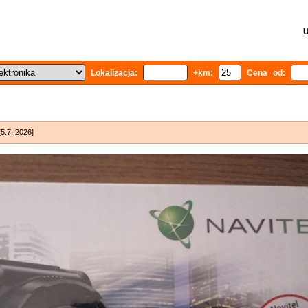
U
Lokalizacja:
+km:
Cena od:
[5.7. 2026]