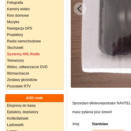
Fotografia
Kamery wideo
Kino domowe
Muzyka
Nawigacja GPS
Projektory
Radia samochodowe
Słuchawki
Systemy Hifi, Radia
Telewizory
Wideo, odtwarzacze DVD
Wzmacniacze
Zestawy głośników
Pozostałe RTV
AGD małe
Sprzedam Wideorejestrator NAVITEL R 
Ekspresy do kawy
Epilatory, depilatory
masz pytania pisz dzwoń
Krótkofalówki
Imię:
Stanislaw
Ładowarki