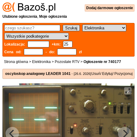
Dodaj
darmowe
ogłoszenie
Ulubione ogłoszenia
,
Moje ogłoszenia
Lokalizacja:
+km:
Cena od:
- do:
zł
Strona główna
>
Elektronika
>
Pozostałe RTV
>
Ogłoszenie nr 740177
oscyloskop analogowy LEADER 1041
Usuń/ Edytuj/ Pozycjonuj
- [26.6. 2026]