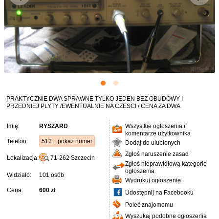
PRAKTYCZNIE DWA SPRAWNE TYLKO JEDEN BEZ OBUDOWY I
PRZEDNIEJ PLYTY /EWENTUALNIE NA CZESCI / CENA ZA DWA
Imię:
RYSZARD
Wszystkie ogłoszenia i
komentarze użytkownika
Telefon:
512... pokaż numer
Dodaj do ulubionych
Zgłoś naruszenie zasad
Lokalizacja:
71-262
Szczecin
Zgłoś nieprawidłową kategorię
ogłoszenia
Widziało:
101 osób
Wydrukuj ogłoszenie
Cena:
600 zł
Udostępnij na Facebooku
Poleć znajomemu
Wyszukaj podobne ogłoszenia