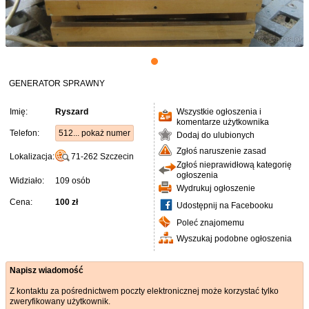
GENERATOR SPRAWNY
Imię:
Ryszard
Wszystkie ogłoszenia i
komentarze użytkownika
Telefon:
512... pokaż numer
Dodaj do ulubionych
Zgłoś naruszenie zasad
Lokalizacja:
71-262
Szczecin
Zgłoś nieprawidłową kategorię
ogłoszenia
Widziało:
109 osób
Wydrukuj ogłoszenie
Cena:
100 zł
Udostępnij na Facebooku
Poleć znajomemu
Wyszukaj podobne ogłoszenia
Napisz wiadomość
Z kontaktu za pośrednictwem poczty elektronicznej może korzystać tylko
zweryfikowany użytkownik.