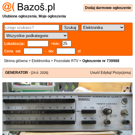
Dodaj
darmowe
ogłoszenie
Ulubione ogłoszenia
,
Moje ogłoszenia
Lokalizacja:
+km:
Cena od:
- do:
zł
Strona główna
>
Elektronika
>
Pozostałe RTV
>
Ogłoszenie nr 739988
GENERATOR
Usuń/ Edytuj/ Pozycjonuj
- [24.6. 2026]