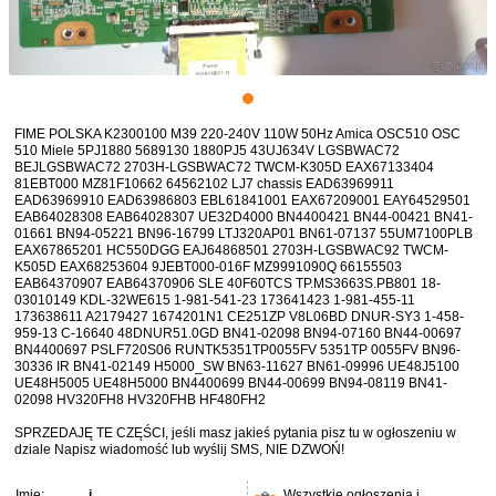
FIME POLSKA K2300100 M39 220-240V 110W 50Hz Amica OSC510 OSC
510 Miele 5PJ1880 5689130 1880PJ5 43UJ634V LGSBWAC72
BEJLGSBWAC72 2703H-LGSBWAC72 TWCM-K305D EAX67133404
81EBT000 MZ81F10662 64562102 LJ7 chassis EAD63969911
EAD63969910 EAD63986803 EBL61841001 EAX67209001 EAY64529501
EAB64028308 EAB64028307 UE32D4000 BN4400421 BN44-00421 BN41-
01661 BN94-05221 BN96-16799 LTJ320AP01 BN61-07137 55UM7100PLB
EAX67865201 HC550DGG EAJ64868501 2703H-LGSBWAC92 TWCM-
K505D EAX68253604 9JEBT000-016F MZ9991090Q 66155503
EAB64370907 EAB64370906 SLE 40F60TCS TP.MS3663S.PB801 18-
03010149 KDL-32WE615 1-981-541-23 173641423 1-981-455-11
173638611 A2179427 1674201N1 CE251ZP V8L06BD DNUR-SY3 1-458-
959-13 C-16640 48DNUR51.0GD BN41-02098 BN94-07160 BN44-00697
BN4400697 PSLF720S06 RUNTK5351TP0055FV 5351TP 0055FV BN96-
30336 IR BN41-02149 H5000_SW BN63-11627 BN61-09996 UE48J5100
UE48H5005 UE48H5000 BN4400699 BN44-00699 BN94-08119 BN41-
02098 HV320FH8 HV320FHB HF480FH2
SPRZEDAJĘ TE CZĘŚCI, jeśli masz jakieś pytania pisz tu w ogłoszeniu w
dziale Napisz wiadomość lub wyślij SMS, NIE DZWOŃ!
Imię:
j
Wszystkie ogłoszenia i