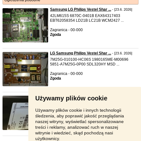
Ogłoszenia podobne
Samsung LG Philips Vestel Shar ...
- [23.6. 2026]
42LM615S 6870C-0401B EAX64317403
EBT62058354 LD21B LC21B WCM2427 ...
Zagranica - 00-000
Zgoda
LG Samsung Philips Vestel Shar ...
- [23.6. 2026]
7M25G-010100-HC06S 1980165ME-M00696
5851-A7M25G-0P00 SDL320HY MSD ...
Zagranica - 00-000
Zgoda
Używamy plików cookie
Vestel Samsung LG Philips Shar ...
- [23.6. 2026]
75C935 MT9615 MT15H5 11602-500602 40-
MT15H5-MAD2HG 300800-00526*5 ...
Używamy plików cookie i innych technologii
śledzenia, aby poprawić jakość przeglądania
Zagranica - 00-000
naszej witryny, wyświetlać spersonalizowane
Zgoda
treści i reklamy, analizować ruch w naszej
witrynie i wiedzieć, skąd pochodzą nasi
użytkownicy.