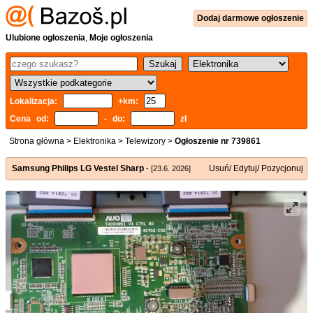
Dodaj
darmowe
ogłoszenie
Ulubione ogłoszenia
,
Moje ogłoszenia
Lokalizacja:
+km:
Cena od:
- do:
zł
Strona główna
>
Elektronika
>
Telewizory
>
Ogłoszenie nr 739861
Samsung Philips LG Vestel Sharp
Usuń/ Edytuj/ Pozycjonuj
- [23.6. 2026]