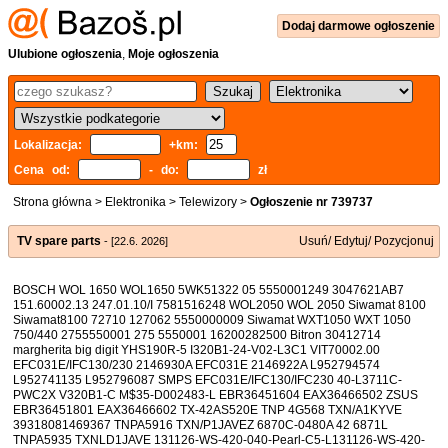
Dodaj
darmowe
ogłoszenie
Ulubione ogłoszenia
,
Moje ogłoszenia
Lokalizacja:
+km:
Cena od:
- do:
zł
Strona główna
>
Elektronika
>
Telewizory
>
Ogłoszenie nr 739737
TV spare parts
Usuń/ Edytuj/ Pozycjonuj
- [22.6. 2026]
BOSCH WOL 1650 WOL1650 5WK51322 05 5550001249 3047621AB7
151.60002.13 247.01.10/I 7581516248 WOL2050 WOL 2050 Siwamat 8100
Siwamat8100 72710 127062 5550000009 Siwamat WXT1050 WXT 1050
750/440 2755550001 275 5550001 16200282500 Bitron 30412714
margherita big digit YHS190R-5 I320B1-24-V02-L3C1 VIT70002.00
EFC031E/IFC130/230 2146930A EFC031E 2146922A L952794574
L952741135 L952796087 SMPS EFC031E/IFC130/IFC230 40-L3711C-
PWC2X V320B1-C M$35-D002483-L EBR36451604 EAX36466502 ZSUS
EBR36451801 EAX36466602 TX-42AS520E TNP 4G568 TXN/A1KYVE
39318081469367 TNPA5916 TXN/P1JAVEZ 6870C-0480A 42 6871L
TNPA5935 TXNLD1JAVE 131126-WS-420-040-Pearl-C5-L131126-WS-420-