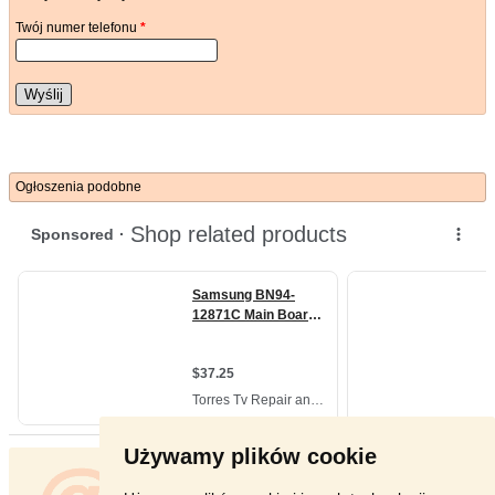
Twój numer telefonu
*
Wyślij
Ogłoszenia podobne
Używamy plików cookie
spare parts TV
- [22.6. 2026]
SRT32HA3003 SRT 32HA3003 ST3151A05-8-XC-
3 ST3151A05-8 TP.MS3463S. ...