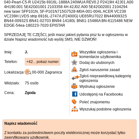
040-Pearl-C5-R U2415b 6916L-1888A 240WUA REV0.2 P2419H 42J01.A00
4H190.001 5E42G01001 2103358 4H.42J02.A00 5E42G02001 2104294
new laser SFP101N, SF-P101N715G7528-M0A-001-004L ACER VC239
VC239H LVDS strip 6916L-2747A (F2400G) UE65RU7022 BN4400932S
BN44-00932S BN41-02703 BN94-14180L BN61-15486A BN-6115486 NEW
EDGE-54ea-180223-7020 EPISTAR
SPRZEDAJĘ TE CZĘŚCI, jeśli masz jakieś pytania pisz tu w ogłoszeniu w
dziale Napisz wiadomość lub wyślij SMS, NIE DZWOŃ!
Imię:
J.
Wszystkie ogłoszenia i
komentarze użytkownika
Telefon:
+42... pokaż numer
Dodaj do ulubionych
Zgłoś naruszenie zasad
Lokalizacja:
00-000
Zagranica
Zgłoś nieprawidłową kategorię
ogłoszenia
Widziało:
75 osób
Wydrukuj ogłoszenie
Cena:
Zgoda
Udostępnij na Facebooku
Poleć znajomemu
Wyszukaj podobne ogłoszenia
Napisz wiadomość
Z kontaktu za pośrednictwem poczty elektronicznej może korzystać tylko
zweryfikowany użytkownik.