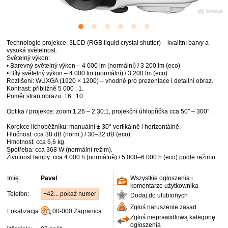
Technologie projekce: 3LCD (RGB liquid crystal shutter) – kvalitní barvy a
vysoká světelnost.
Světelný výkon:
• Barevný světelný výkon – 4 000 lm (normální) / 3 200 lm (eco)
• Bílý světelný výkon – 4 000 lm (normální) / 3 200 lm (eco)
Rozlišení: WUXGA (1920 × 1200) – vhodné pro prezentace i detailní obraz.
Kontrast: přibližně 5 000 : 1.
Poměr stran obrazu: 16 : 10.
Optika / projekce: zoom 1.26 – 2.30:1, projekční úhlopříčka cca 50″ – 300″.
Korekce lichoběžníku: manuální ± 30° vertikálně i horizontálně.
Hlučnost: cca 38 dB (norm.) / 30–32 dB (eco).
Hmotnost: cca 6,6 kg.
Spotřeba: cca 368 W (normální režim).
Životnost lampy: cca 4 000 h (normálně) / 5 000–6 000 h (eco) podle režimu.
Imię:
Pavel
Wszystkie ogłoszenia i
komentarze użytkownika
Telefon:
+42... pokaż numer
Dodaj do ulubionych
Zgłoś naruszenie zasad
Lokalizacja:
00-000
Zagranica
Zgłoś nieprawidłową kategorię
ogłoszenia