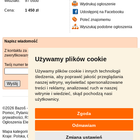
Widziało:
97 osób
Wydrukuj ogłoszenie
Cena:
1 450 zł
Udostępnij na Facebooku
Poleć znajomemu
Wyszukaj podobne ogłoszenia
Napisz wiadomość
Z kontaktu za pośrednictwem poczty elektronicznej może korzystać tylko
zweryfikowany użytkownik.
Używamy plików cookie
Twój numer telefonu
*
Używamy plików cookie i innych technologii
śledzenia, aby poprawić jakość przeglądania
naszej witryny, wyświetlać spersonalizowane
Wyślij
treści i reklamy, analizować ruch w naszej
witrynie i wiedzieć, skąd pochodzą nasi
użytkownicy.
©2026 Bazoš -
sprzedam, ogłoszenia Projektory
Pomoc
,
Pytania
,
Komentarze
,
Kontakt
,
Reklama
,
Regulamin
,
Polityka
Zgoda
prywatności
,
RSS
,
Ogłoszenia Elektronika ogółem:
174
, w ciągu 24 godzin:
2
Odmawiam
Mapa kategorii
,
Popularne wyszukiwania
Kraje:
Polska
,
Czechy
,
Słowacja
,
Austria
Zmiana ustawień