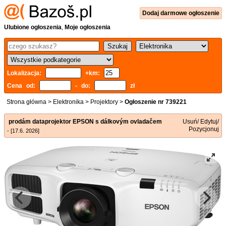
Dodaj
darmowe
ogłoszenie
Ulubione ogłoszenia
,
Moje ogłoszenia
Lokalizacja:
+km:
Cena od:
- do:
zł
Strona główna
>
Elektronika
>
Projektory
>
Ogłoszenie nr 739221
prodám dataprojektor EPSON s dálkovým ovladačem
Usuń/ Edytuj/
Pozycjonuj
- [17.6. 2026]