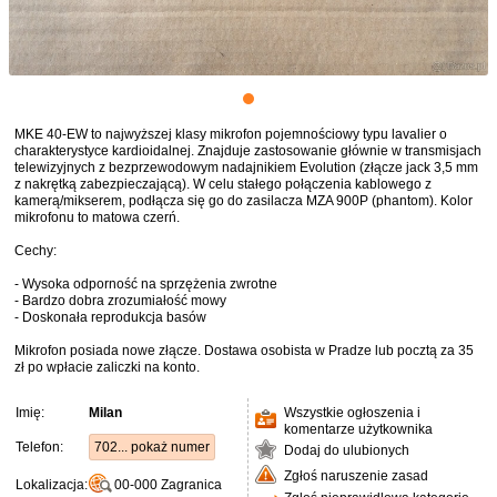
MKE 40-EW to najwyższej klasy mikrofon pojemnościowy typu lavalier o
charakterystyce kardioidalnej. Znajduje zastosowanie głównie w transmisjach
telewizyjnych z bezprzewodowym nadajnikiem Evolution (złącze jack 3,5 mm
z nakrętką zabezpieczającą). W celu stałego połączenia kablowego z
kamerą/mikserem, podłącza się go do zasilacza MZA 900P (phantom). Kolor
mikrofonu to matowa czerń.
Cechy:
- Wysoka odporność na sprzężenia zwrotne
- Bardzo dobra zrozumiałość mowy
- Doskonała reprodukcja basów
Mikrofon posiada nowe złącze. Dostawa osobista w Pradze lub pocztą za 35
zł po wpłacie zaliczki na konto.
Imię:
Milan
Wszystkie ogłoszenia i
komentarze użytkownika
Telefon:
702... pokaż numer
Dodaj do ulubionych
Zgłoś naruszenie zasad
Lokalizacja:
00-000
Zagranica