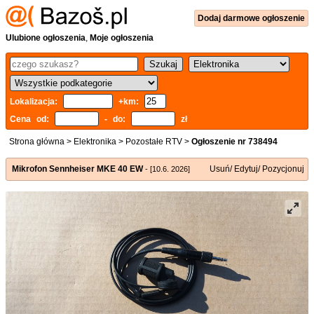
Dodaj
darmowe
ogłoszenie
Ulubione ogłoszenia
,
Moje ogłoszenia
Lokalizacja:
+km:
Cena od:
- do:
zł
Strona główna
>
Elektronika
>
Pozostałe RTV
>
Ogłoszenie nr 738494
Mikrofon Sennheiser MKE 40 EW
Usuń/ Edytuj/ Pozycjonuj
- [10.6. 2026]