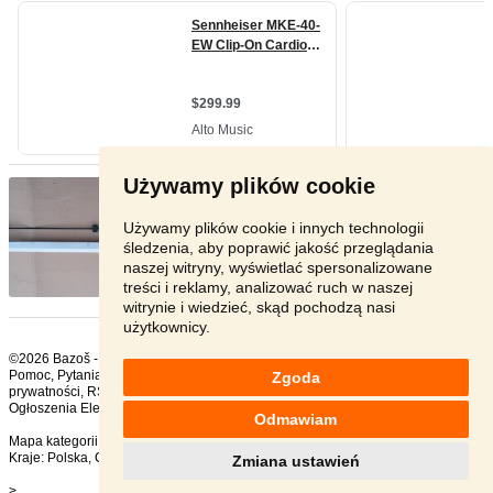
Używamy plików cookie
Nowy Sennheiser MZE 8120
- [10.6. 2026]
Odbiór osobisty w Pradze lub pocztą, przesyłka
wliczona w cenę pr ...
Używamy plików cookie i innych technologii
śledzenia, aby poprawić jakość przeglądania
Zagranica - 00-000
naszej witryny, wyświetlać spersonalizowane
878 zł
treści i reklamy, analizować ruch w naszej
witrynie i wiedzieć, skąd pochodzą nasi
użytkownicy.
©2026 Bazoš -
sprzedam, ogłoszenia Pozostałe RTV
Pomoc
,
Pytania
,
Komentarze
,
Kontakt
,
Reklama
,
Regulamin
,
Polityka
Zgoda
prywatności
,
RSS
,
Ogłoszenia Elektronika ogółem:
174
, w ciągu 24 godzin:
2
Odmawiam
Mapa kategorii
,
Popularne wyszukiwania
Kraje:
Polska
,
Czechy
,
Słowacja
,
Austria
Zmiana ustawień
>