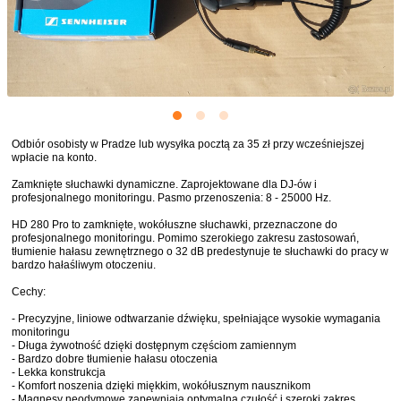
Odbiór osobisty w Pradze lub wysyłka pocztą za 35 zł przy wcześniejszej
wpłacie na konto.
Zamknięte słuchawki dynamiczne. Zaprojektowane dla DJ-ów i
profesjonalnego monitoringu. Pasmo przenoszenia: 8 - 25000 Hz.
HD 280 Pro to zamknięte, wokółuszne słuchawki, przeznaczone do
profesjonalnego monitoringu. Pomimo szerokiego zakresu zastosowań,
tłumienie hałasu zewnętrznego o 32 dB predestynuje te słuchawki do pracy w
bardzo hałaśliwym otoczeniu.
Cechy:
- Precyzyjne, liniowe odtwarzanie dźwięku, spełniające wysokie wymagania
monitoringu
- Długa żywotność dzięki dostępnym częściom zamiennym
- Bardzo dobre tłumienie hałasu otoczenia
- Lekka konstrukcja
- Komfort noszenia dzięki miękkim, wokółusznym nausznikom
- Magnesy neodymowe zapewniają optymalną czułość i szeroki zakres