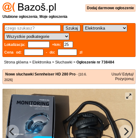
Dodaj
darmowe
ogłoszenie
Ulubione ogłoszenia
,
Moje ogłoszenia
Lokalizacja:
+km:
Cena od:
- do:
zł
Strona główna
>
Elektronika
>
Słuchawki
>
Ogłoszenie nr 738484
Nowe słuchawki Sennheiser HD 280 Pro
Usuń/ Edytuj/
- [10.6.
Pozycjonuj
2026]