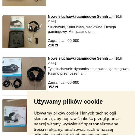
Nowe słuchawki gamingowe Sennh ...
- [10.6.
2026]
Słuchawki, Kolor biały, Nagłowne, Design
gamingowy, Min. pasmo pr ...
Zagranica - 00-000
210 zł
Nowe słuchawki gamingowe Sennh ...
- [10.6.
2026]
Typ słuchawek: dynamiczne, otwarte, gamingowe
Pasmo przenoszenia ...
Zagranica - 00-000
352 zł
Używamy plików cookie
Nowe słuchawki gamingowe Sennh ...
- [10.6.
2026]
Otwarta konstrukcja z mikrofonem do gier
Używamy plików cookie i innych technologii
komputerowych, pasmo prz ...
śledzenia, aby poprawić jakość przeglądania
naszej witryny, wyświetlać spersonalizowane
Zagranica - 00-000
treści i reklamy, analizować ruch w naszej
352 zł
witrynie i wiedzieć, skąd pochodzą nasi