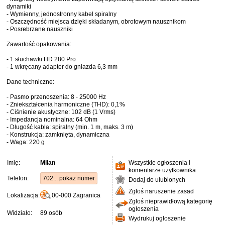
dynamiki
- Wymienny, jednostronny kabel spiralny
- Oszczędność miejsca dzięki składanym, obrotowym nausznikom
- Posrebrzane nauszniki
Zawartość opakowania:
- 1 słuchawki HD 280 Pro
- 1 wkręcany adapter do gniazda 6,3 mm
Dane techniczne:
- Pasmo przenoszenia: 8 - 25000 Hz
- Zniekształcenia harmoniczne (THD): 0,1%
- Ciśnienie akustyczne: 102 dB (1 Vrms)
- Impedancja nominalna: 64 Ohm
- Długość kabla: spiralny (min. 1 m, maks. 3 m)
- Konstrukcja: zamknięta, dynamiczna
- Waga: 220 g
Imię:
Milan
Wszystkie ogłoszenia i
komentarze użytkownika
Telefon:
702... pokaż numer
Dodaj do ulubionych
Zgłoś naruszenie zasad
Lokalizacja:
00-000
Zagranica
Zgłoś nieprawidłową kategorię
ogłoszenia
Widziało:
89 osób
Wydrukuj ogłoszenie