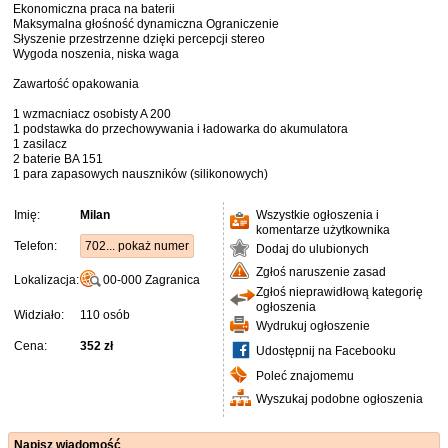
Ekonomiczna praca na baterii
Maksymalna głośność dynamiczna Ograniczenie
Słyszenie przestrzenne dzięki percepcji stereo
Wygoda noszenia, niska waga
Zawartość opakowania
1 wzmacniacz osobisty A 200
1 podstawka do przechowywania i ładowarka do akumulatora
1 zasilacz
2 baterie BA 151
1 para zapasowych nauszników (silikonowych)
Imię:
Milan
Wszystkie ogłoszenia i
komentarze użytkownika
Telefon:
702... pokaż numer
Dodaj do ulubionych
Zgłoś naruszenie zasad
Lokalizacja:
00-000
Zagranica
Zgłoś nieprawidłową kategorię
ogłoszenia
Widziało:
110 osób
Wydrukuj ogłoszenie
Cena:
352 zł
Udostępnij na Facebooku
Poleć znajomemu
Wyszukaj podobne ogłoszenia
Napisz wiadomość