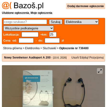
Dodaj
darmowe
ogłoszenie
Ulubione ogłoszenia
,
Moje ogłoszenia
Lokalizacja:
+km:
Cena od:
- do:
zł
Strona główna
>
Elektronika
>
Słuchawki
>
Ogłoszenie nr 738480
Nowy Sennheiser Audioport A 200
Usuń/ Edytuj/ Pozycjonuj
- [10.6. 2026]