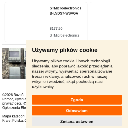
Używamy plików cookie
Do sprzedania czujnik przycisk ...
- [7.6. 2026]
Sprzedam czujniki przyciskowe oraz czujniki z
LCD marki ABB Time ...
Używamy plików cookie i innych technologii
śledzenia, aby poprawić jakość przeglądania
Zagranica - 00-000
naszej witryny, wyświetlać spersonalizowane
W tekście
treści i reklamy, analizować ruch w naszej
witrynie i wiedzieć, skąd pochodzą nasi
użytkownicy.
©2026 Bazoš -
sprzedam, ogłoszenia Pozostałe AGD małe
Pomoc
,
Pytania
,
Komentarze
,
Kontakt
,
Reklama
,
Regulamin
,
Polityka
Zgoda
prywatności
,
RSS
,
Ogłoszenia Elektronika ogółem:
175
, w ciągu 24 godzin:
4
Odmawiam
Mapa kategorii
,
Popularne wyszukiwania
Kraje:
Polska
,
Czechy
,
Słowacja
,
Austria
Zmiana ustawień