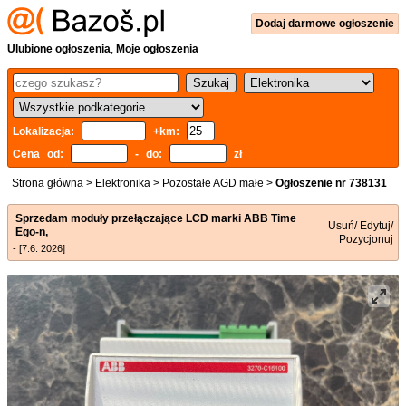
Dodaj
darmowe
ogłoszenie
Ulubione ogłoszenia
,
Moje ogłoszenia
Lokalizacja:
+km:
Cena od:
- do:
zł
Strona główna
>
Elektronika
>
Pozostałe AGD małe
>
Ogłoszenie nr 738131
Sprzedam moduły przełączające LCD marki ABB Time
Usuń/ Edytuj/
Ego-n,
Pozycjonuj
- [7.6. 2026]