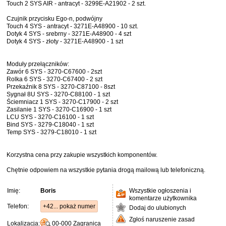
Touch 2 SYS AIR - antracyt - 3299E-A21902 - 2 szt.
Czujnik przycisku Ego-n, podwójny
Touch 4 SYS - antracyt - 3271E-A48900 - 10 szt.
Dotyk 4 SYS - srebrny - 3271E-A48900 - 4 szt
Dotyk 4 SYS - złoty - 3271E-A48900 - 1 szt
Moduły przełączników:
Zawór 6 SYS - 3270-C67600 - 2szt
Rolka 6 SYS - 3270-C67400 - 2 szt
Przekaźnik 8 SYS - 3270-C87100 - 8szt
Sygnał 8U SYS - 3270-C88100 - 1 szt
Ściemniacz 1 SYS - 3270-C17900 - 2 szt
Zasilanie 1 SYS - 3270-C16900 - 1 szt
LCU SYS - 3270-C16100 - 1 szt
Bind SYS - 3279-C18040 - 1 szt
Temp SYS - 3279-C18010 - 1 szt
Korzystna cena przy zakupie wszystkich komponentów.
Chętnie odpowiem na wszystkie pytania drogą mailową lub telefoniczną.
Imię:
Boris
Wszystkie ogłoszenia i
komentarze użytkownika
Telefon:
+42... pokaż numer
Dodaj do ulubionych
Zgłoś naruszenie zasad
Lokalizacja:
00-000
Zagranica