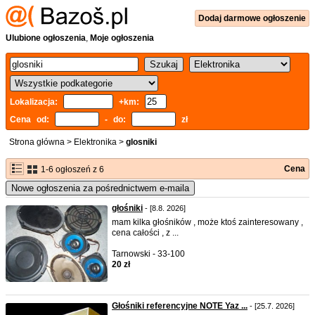
Dodaj
darmowe
ogłoszenie
Ulubione ogłoszenia
,
Moje ogłoszenia
Lokalizacja:
+km:
Cena od:
- do:
zł
Strona główna
>
Elektronika
>
glosniki
Cena
1-6 ogłoszeń z 6
Nowe ogłoszenia za pośrednictwem e-maila
głośniki
- [8.8. 2026]
mam kilka głośników , może ktoś zainteresowany ,
cena całości , z ...
Tarnowski - 33-100
20 zł
Głośniki referencyjne NOTE Yaz ...
- [25.7. 2026]