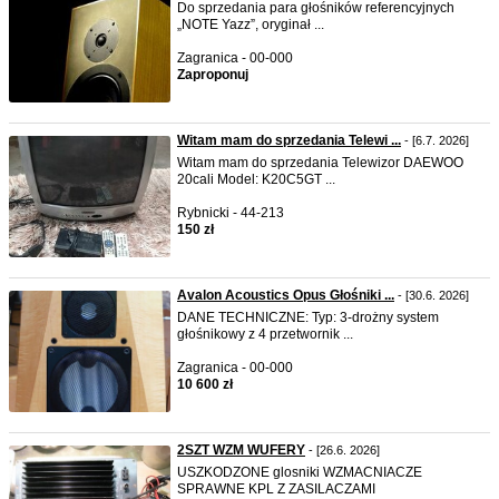
Do sprzedania para głośników referencyjnych
„NOTE Yazz”, oryginał ...
Zagranica - 00-000
Zaproponuj
Witam mam do sprzedania Telewi ...
- [6.7. 2026]
Witam mam do sprzedania Telewizor DAEWOO
20cali Model: K20C5GT ...
Rybnicki - 44-213
150 zł
Avalon Acoustics Opus Głośniki ...
- [30.6. 2026]
DANE TECHNICZNE: Typ: 3-drożny system
głośnikowy z 4 przetwornik ...
Zagranica - 00-000
10 600 zł
2SZT WZM WUFERY
- [26.6. 2026]
USZKODZONE glosniki WZMACNIACZE
SPRAWNE KPL Z ZASILACZAMI