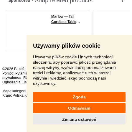
Używamy plików cookie
Używamy plików cookie i innych technologii
śledzenia, aby poprawić jakość przeglądania
naszej witryny, wyświetlać spersonalizowane
©2026 Bazoš -
sprzedam, ogłoszenia
treści i reklamy, analizować ruch w naszej
Pomoc
,
Pytania
,
Komentarze
,
Kontakt
,
Reklama
,
Regulamin
,
Polityka
witrynie i wiedzieć, skąd pochodzą nasi
prywatności
,
RSS
,
Ogłoszenia Elektronika ogółem:
175
, w ciągu 24 godzin:
2
użytkownicy.
Mapa kategorii
,
Popularne wyszukiwania
Kraje:
Polska
,
Czechy
,
Słowacja
,
Austria
Zgoda
Odmawiam
Zmiana ustawień