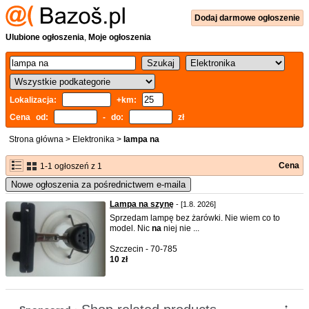
Dodaj
darmowe
ogłoszenie
Ulubione ogłoszenia
,
Moje ogłoszenia
Lokalizacja:
+km:
Cena od:
- do:
zł
Strona główna
>
Elektronika
>
lampa na
Cena
1-1 ogłoszeń z 1
Nowe ogłoszenia za pośrednictwem e-maila
Lampa na szynę
- [1.8. 2026]
Sprzedam lampę bez żarówki. Nie wiem co to
model. Nic
na
niej nie ...
Szczecin - 70-785
10 zł