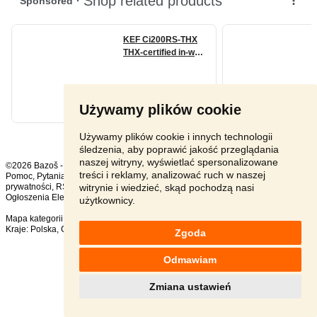
Używamy plików cookie
Używamy plików cookie i innych technologii
śledzenia, aby poprawić jakość przeglądania
naszej witryny, wyświetlać spersonalizowane
©2026 Bazoš -
sprzedam, ogłoszenia
treści i reklamy, analizować ruch w naszej
Pomoc
,
Pytania
,
Komentarze
,
Kontakt
,
Reklama
,
Regulamin
,
Polityka
witrynie i wiedzieć, skąd pochodzą nasi
prywatności
,
RSS
,
Ogłoszenia Elektronika ogółem:
174
, w ciągu 24 godzin:
3
użytkownicy.
Mapa kategorii
,
Popularne wyszukiwania
Kraje:
Polska
,
Czechy
,
Słowacja
,
Austria
Zgoda
Odmawiam
Zmiana ustawień