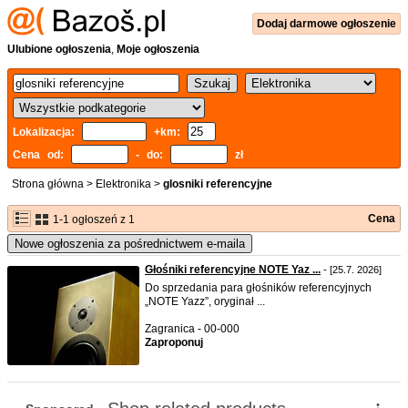
Dodaj
darmowe
ogłoszenie
Ulubione ogłoszenia
,
Moje ogłoszenia
Lokalizacja:
+km:
Cena od:
- do:
zł
Strona główna
>
Elektronika
>
glosniki referencyjne
Cena
1-1 ogłoszeń z 1
Nowe ogłoszenia za pośrednictwem e-maila
Głośniki referencyjne NOTE Yaz ...
- [25.7. 2026]
Do sprzedania para głośników referencyjnych
„NOTE Yazz”, oryginał ...
Zagranica - 00-000
Zaproponuj