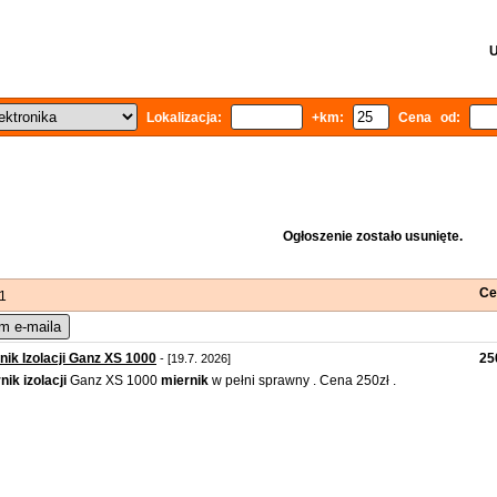
U
Lokalizacja:
+km:
Cena od:
Ogłoszenie zostało usunięte.
Ce
 1
m e-maila
nik Izolacji Ganz XS 1000
25
- [19.7. 2026]
nik
izolacji
Ganz XS 1000
miernik
w pełni sprawny . Cena 250zł .