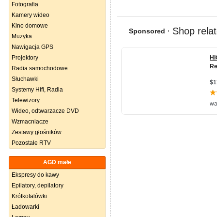
Fotografia
Kamery wideo
Kino domowe
Muzyka
Nawigacja GPS
Projektory
Radia samochodowe
Słuchawki
Systemy Hifi, Radia
Telewizory
Wideo, odtwarzacze DVD
Wzmacniacze
Zestawy głośników
Pozostałe RTV
AGD małe
Ekspresy do kawy
Epilatory, depilatory
Krótkofalówki
Ładowarki