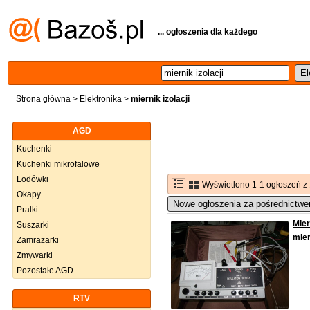
... ogłoszenia dla każdego
Strona główna
>
Elektronika
>
miernik izolacji
AGD
Kuchenki
Kuchenki mikrofalowe
Lodówki
Wyświetlono 1-1 ogłoszeń z
Okapy
Nowe ogłoszenia za pośrednictwe
Pralki
Mier
Suszarki
mier
Zamrażarki
Zmywarki
Pozostałe AGD
RTV