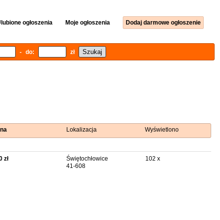
lubione ogłoszenia
Moje ogłoszenia
Dodaj darmowe ogłoszenie
- do:
zł
na
Lokalizacja
Wyświetlono
0 zł
Świętochłowice
102 x
41-608