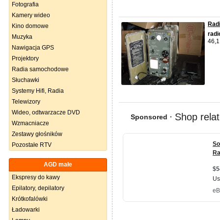
Fotografia
Kamery wideo
Radi
Kino domowe
r
adi
Muzyka
46,1
Nawigacja GPS
Projektory
Radia samochodowe
Słuchawki
Systemy Hifi, Radia
Telewizory
Wideo, odtwarzacze DVD
Wzmacniacze
Zestawy głośników
Pozostałe RTV
AGD małe
Ekspresy do kawy
Epilatory, depilatory
Krótkofalówki
Ładowarki