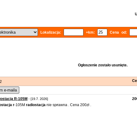
U
Lokalizacja:
+km:
Cena od:
Ogłoszenie zostało usunięte.
Ce
 2
m e-maila
iostacja R-105M
20
- [19.7. 2026]
ostacja
r
-105M
r
adiostacja
nie sp
r
awna . Cena 200zł .