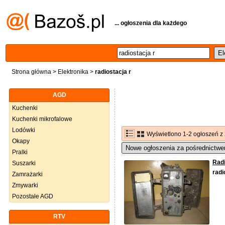
... ogłoszenia dla każdego
Strona główna
>
Elektronika
>
radiostacja r
AGD
Kuchenki
Kuchenki mikrofalowe
Lodówki
Wyświetlono 1-2 ogłoszeń z
Okapy
Nowe ogłoszenia za pośrednictwe
Pralki
Rad
Suszarki
r
adi
Zamrażarki
Zmywarki
Pozostałe AGD
RTV