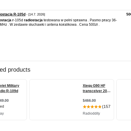
ostacja R-105d
50
- [14.7. 2026]
ostacja
r
-105d
r
adiostacja
testowana w pełni sp
r
awna . Pasmo p
r
acy 36-
MHz . W zestawie słuchawki i antena ko
r
alikowa . Cena 500zł .