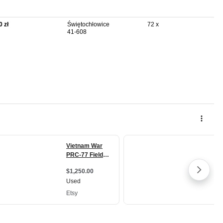
0 zł
Świętochłowice
72 x
41-608