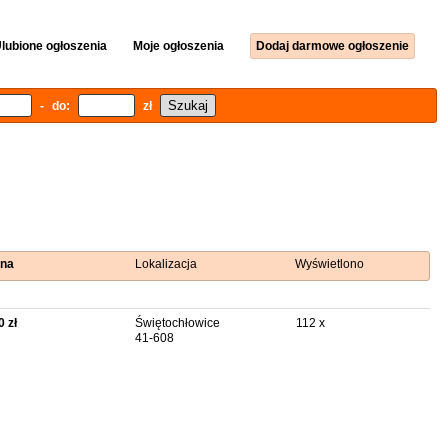
lubione ogłoszenia
Moje ogłoszenia
Dodaj darmowe ogłoszenie
- do:
zł
na
Lokalizacja
Wyświetlono
0 zł
Świętochłowice
112 x
41-608