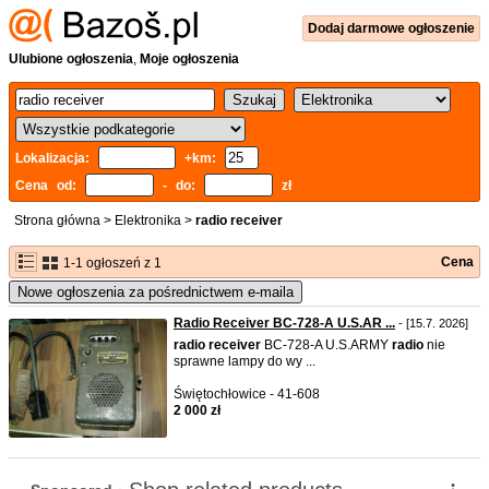
Dodaj
darmowe
ogłoszenie
Ulubione ogłoszenia
,
Moje ogłoszenia
Lokalizacja:
+km:
Cena od:
- do:
zł
Strona główna
>
Elektronika
>
radio receiver
Cena
1-1 ogłoszeń z 1
Nowe ogłoszenia za pośrednictwem e-maila
Radio Receiver BC-728-A U.S.AR ...
- [15.7. 2026]
radio
receiver
BC-728-A U.S.ARMY
radio
nie
sprawne lampy do wy ...
Świętochłowice - 41-608
2 000 zł