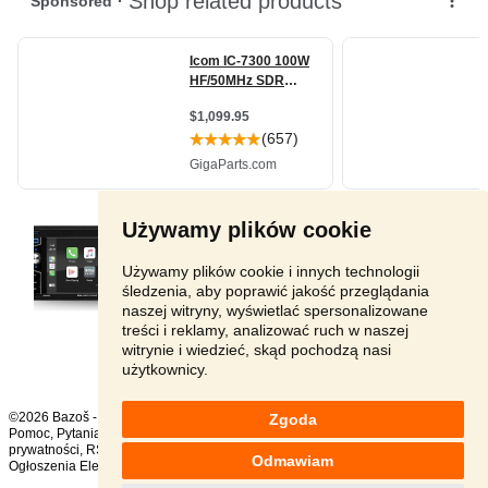
Używamy plików cookie
Używamy plików cookie i innych technologii
śledzenia, aby poprawić jakość przeglądania
naszej witryny, wyświetlać spersonalizowane
treści i reklamy, analizować ruch w naszej
witrynie i wiedzieć, skąd pochodzą nasi
użytkownicy.
©2026 Bazoš -
sprzedam, ogłoszenia
Zgoda
Pomoc
,
Pytania
,
Komentarze
,
Kontakt
,
Reklama
,
Regulamin
,
Polityka
prywatności
,
RSS
,
Odmawiam
Ogłoszenia Elektronika ogółem:
174
, w ciągu 24 godzin:
3