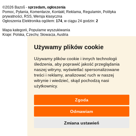
©2026 Bazoš -
sprzedam, ogłoszenia
Pomoc
,
Pytania
,
Komentarze
,
Kontakt
,
Reklama
,
Regulamin
,
Polityka
prywatności
,
RSS
,
Ogłoszenia Elektronika ogółem:
174
, w ciągu 24 godzin:
2
Mapa kategorii
,
Popularne wyszukiwania
Kraje:
Polska
,
Czechy
,
Słowacja
,
Austria
Używamy plików cookie
Używamy plików cookie i innych technologii
śledzenia, aby poprawić jakość przeglądania
naszej witryny, wyświetlać spersonalizowane
treści i reklamy, analizować ruch w naszej
witrynie i wiedzieć, skąd pochodzą nasi
użytkownicy.
Zgoda
Odmawiam
Zmiana ustawień