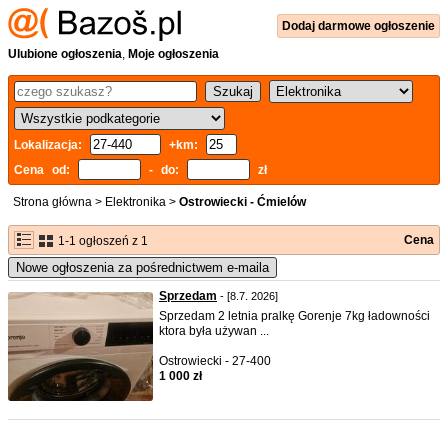
Dodaj
darmowe
ogłoszenie
Ulubione ogłoszenia
,
Moje ogłoszenia
Lokalizacja:
+km:
Cena od:
- do:
zł
Strona główna
>
Elektronika
>
Ostrowiecki - Ćmielów
Cena
1-1 ogłoszeń z 1
Nowe ogłoszenia za pośrednictwem e-maila
Sprzedam
- [8.7. 2026]
Sprzedam 2 letnia pralkę Gorenje 7kg ładowności
ktora była używan ...
Ostrowiecki - 27-400
1 000 zł